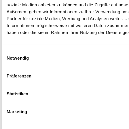
soziale Medien anbieten zu können und die Zugriffe auf unse
Außerdem geben wir Informationen zu Ihrer Verwendung uns
Partner für soziale Medien, Werbung und Analysen weiter. U
OUR INNOVATIVE SERVICES
Informationen möglicherweise mit weiteren Daten zusammen, d
Driving success
haben oder die sie im Rahmen Ihrer Nutzung der Dienste g
transformation
E
Notwendig
i
n
w
Präferenzen
i
l
l
Statistiken
i
g
Marketing
u
n
g