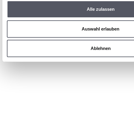
s
Alle zulassen
a
u
s
Auswahl erlauben
w
a
Ablehnen
h
l