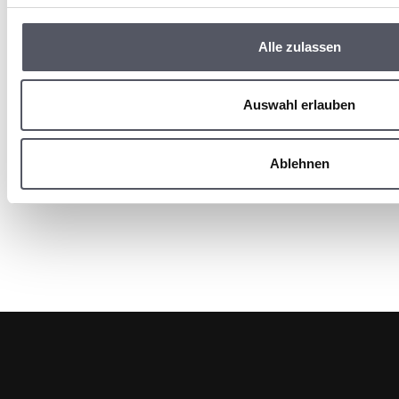
g
s
Alle zulassen
a
u
s
Auswahl erlauben
w
a
Ablehnen
h
l