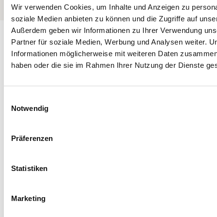
Wir verwenden Cookies, um Inhalte und Anzeigen zu personal
soziale Medien anbieten zu können und die Zugriffe auf unse
Außerdem geben wir Informationen zu Ihrer Verwendung uns
Partner für soziale Medien, Werbung und Analysen weiter. U
Informationen möglicherweise mit weiteren Daten zusammen, d
haben oder die sie im Rahmen Ihrer Nutzung der Dienste g
E
Notwendig
i
n
w
Präferenzen
i
l
l
Statistiken
i
g
Marketing
u
n