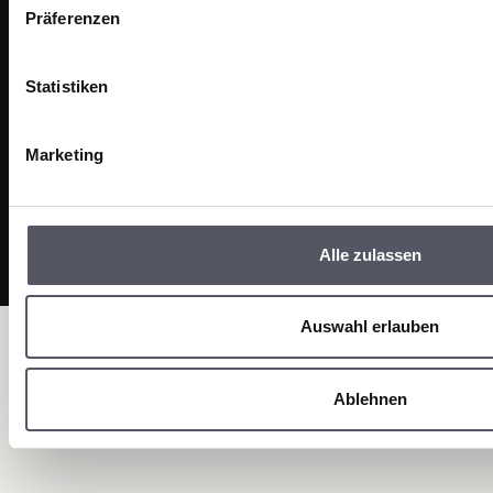
w
Präferenzen
i
l
l
Statistiken
i
g
Marketing
u
n
g
s
Alle zulassen
a
u
s
Auswahl erlauben
w
a
Ablehnen
h
l